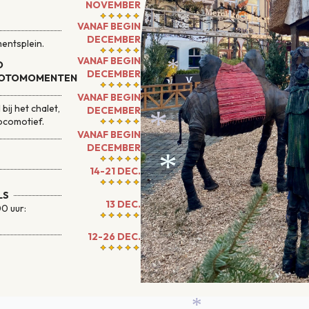
NOVEMBER
*
VANAF BEGIN
DECEMBER
entsplein.
VANAF BEGIN
D
DECEMBER
 FOTOMOMENTEN
VANAF BEGIN
ij het chalet,
DECEMBER
ocomotief.
*
VANAF BEGIN
DECEMBER
14-21 DEC.
LS
13 DEC.
00 uur:
*
12-26 DEC.
*