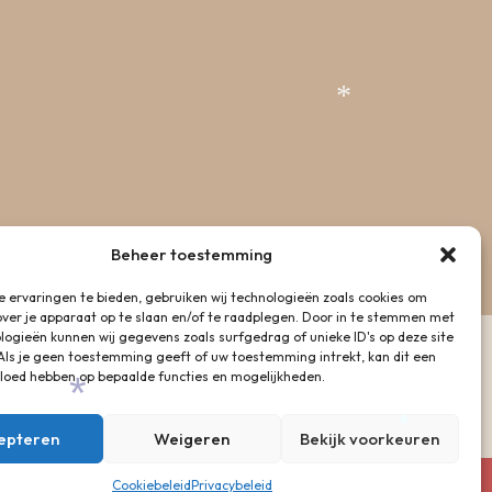
*
*
Beheer toestemming
 ervaringen te bieden, gebruiken wij technologieën zoals cookies om
over je apparaat op te slaan en/of te raadplegen. Door in te stemmen met
logieën kunnen wij gegevens zoals surfgedrag of unieke ID's op deze site
Als je geen toestemming geeft of uw toestemming intrekt, kan dit een
vloed hebben op bepaalde functies en mogelijkheden.
epteren
Weigeren
Bekijk voorkeuren
Cookiebeleid
Privacybeleid
ved.