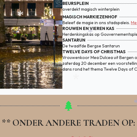
BEURSPLEIN
overdekt magisch winterplein
MAGISCH MARKIEZENHOF
*
Beleef de magie in ons stadspaleis.
Mee
ROUWEN EN VIEREN KAS
*
Herdenkingskas op Gouvernementsple
SANTARUN
*
De twaalfde Bergse Santarun
*
TWELVE DAYS OF CHRISTMAS
Vrouwenkoor Mea Dulcea uit Bergen 
*
zaterdag 20 december een voorstellin
dans rond het thema Twelve Days of C
*
** ONDER ANDERE TRADEN OP:
*