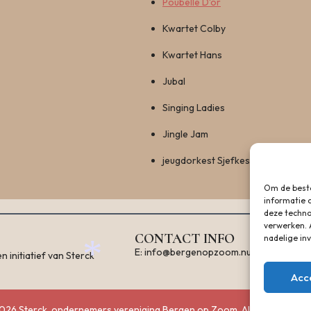
Poubelle D‘or
Kwartet Colby
Kwartet Hans
Jubal
Singing Ladies
Jingle Jam
jeugdorkest Sjefkes
Om de beste
informatie 
deze techno
verwerken. 
CONTACT INFO
nadelige in
E: info@bergenopzoom.nu
initiatief van Sterck
Acc
26 Sterck, ondernemers vereniging Bergen op Zoom. All Rights Reser