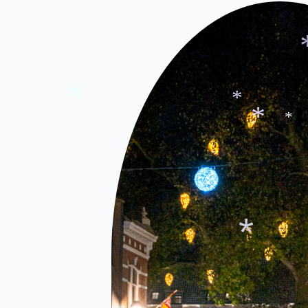
*
*
*
*
*