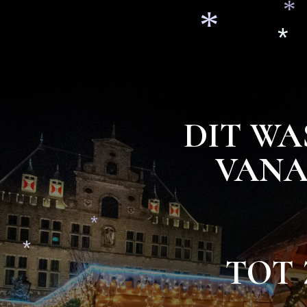
*
*
DIT WA
*
VANA
TOT 
*