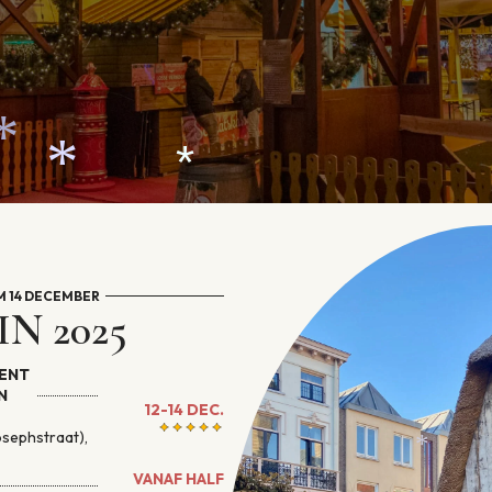
*
*
/M 14 DECEMBER
N 2025
*
MENT
N
12-14 DEC.
osephstraat),
VANAF HALF